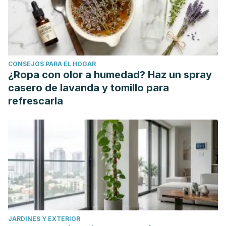
Scientific Committee on Food. Scientific Panel on Dietetic
Products, Nutrition and Allergies. Tolerable upper intake
levels for vitamins and minerals.
Mayola, Rogelio Sánchez, Fernando A. Díaz Mizos, and
CONSEJOS PARA EL HOGAR
Venerando Sevilla Pérez. "Anemia sideroblastica.
¿Ropa con olor a humedad? Haz un spray
Presentacion de tres casos."
MediCiego
3.2 (2002).
casero de lavanda y tomillo para
Young LM, et al. A Systematic Review and Meta-Analysis of
refrescarla
B Vitamin Supplementation on Depressive Symptoms,
Anxiety, and Stress: Effects on Healthy and 'At-Risk'
Individuals.
Nutrients
. Septiembre 2019.11(9):2232.
Ortigoza Escobar, Juan Darío. "Estudio de defectos en el
transporte y el metabolismo de tiamina asociados a
encefalopatías recurrentes en la infancia." (2017).
Ríos-Flórez, Jorge Alexander, and Claudia Rocío López-
Gutiérrez. "Secuelas Neurofuncionales por déficit de
JARDINES Y EXTERIOR
Cobalamina (vitamina B12) en un adulto joven: Estudio de