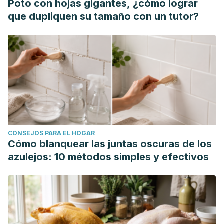
Poto con hojas gigantes, ¿cómo lograr
caso."
Revista Chilena de Neuropsicología
12.1 (2017): 40-
que dupliquen su tamaño con un tutor?
47.
Maria, Carlos Alberto Bastos de, and Ricardo Felipe Alves
Moreira. "A intrigante bioquímica da niacina: uma revisão
crítica."
Química Nova
34.10 (2011): 1739-1752.
CONSEJOS PARA EL HOGAR
Cómo blanquear las juntas oscuras de los
azulejos: 10 métodos simples y efectivos