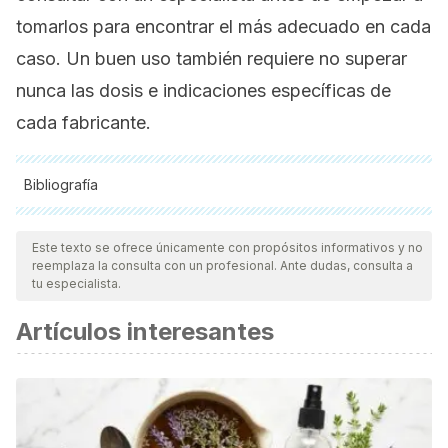
tomarlos para encontrar el más adecuado en cada
caso. Un buen uso también requiere no superar
nunca las dosis e indicaciones específicas de
cada fabricante.
Bibliografía
Todas las fuentes citadas fueron revisadas a profundidad por
nuestro equipo, para asegurar su calidad, confiabilidad,
Este texto se ofrece únicamente con propósitos informativos y no
reemplaza la consulta con un profesional. Ante dudas, consulta a
vigencia y validez.
La bibliografía de este artículo fue
tu especialista.
considerada confiable y de precisión académica o
Artículos interesantes
científica.
Rembe J.D. Effects of Vitamin B Complex and Vitamin C on
Human Skin Cells: Is the Perceived Effect Measurable?
Advances in Skin and Wound care. Mayo 2018. 31(5):225-
233.