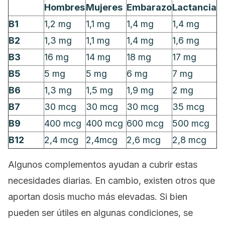
Hombres
Mujeres
Embarazo
Lactancia
B1
1,2 mg
1,1 mg
1,4 mg
1,4 mg
B2
1,3 mg
1,1 mg
1,4 mg
1,6 mg
B3
16 mg
14 mg
18 mg
17 mg
B5
5 mg
5 mg
6 mg
7 mg
B6
1,3 mg
1,5 mg
1,9 mg
2 mg
B7
30 mcg
30 mcg
30 mcg
35 mcg
B9
400 mcg
400 mcg
600 mcg
500 mcg
B12
2,4 mcg
2,4mcg
2,6 mcg
2,8 mcg
Algunos complementos ayudan a cubrir estas
necesidades diarias. En cambio, existen otros que
aportan dosis mucho más elevadas. Si bien
pueden ser útiles en algunas condiciones, se