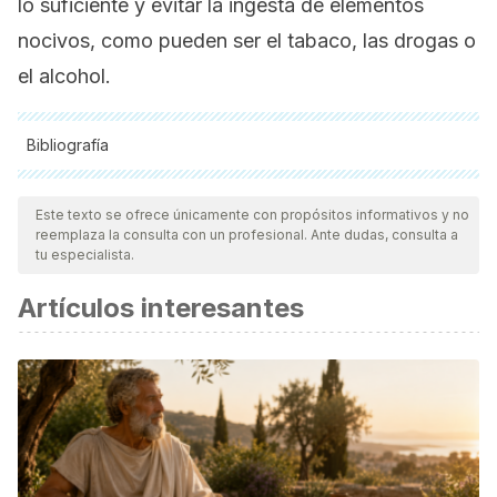
lo suficiente y evitar la ingesta de elementos
nocivos, como pueden ser el tabaco, las drogas o
el alcohol.
Bibliografía
Todas las fuentes citadas fueron revisadas a profundidad por
nuestro equipo, para asegurar su calidad, confiabilidad,
Este texto se ofrece únicamente con propósitos informativos y no
reemplaza la consulta con un profesional. Ante dudas, consulta a
vigencia y validez.
La bibliografía de este artículo fue
tu especialista.
considerada confiable y de precisión académica o
Artículos interesantes
científica.
MedlinePlus. Manzanilla romana. 2018. Available at:
https://medlineplus.gov/spanish/druginfo/natural/752.html
.
Accessed 11/06, 2018.
MedlinePlus. Olivo. 2018. Available
at:
https://medlineplus.gov/spanish/druginfo/natural/233.html
.
Accessed 11/06, 2018.