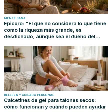
Wikipedia. Chamaemelum nobile. 2018. Available
at:
https://es.wikipedia.org/wiki/Chamaemelum_nobile
.
MENTE SANA
Accessed 11/06, 2018.
Epicuro: "El que no considera lo que tiene
Tong, Tao., Nahyun, Kim., Park, Taesun. (2015).Topical
como la riqueza más grande, es
Application of Oleuropein Induces Anagen Hair Growth in
desdichado, aunque sea el dueño del
Telogen Mouse
mundo"
Skin.https://www.ncbi.nlm.nih.gov/pmc/articles/PMC4462586/
BELLEZA Y CUIDADO PERSONAL
Calcetines de gel para talones secos:
cómo funcionan y cuándo pueden ayudar