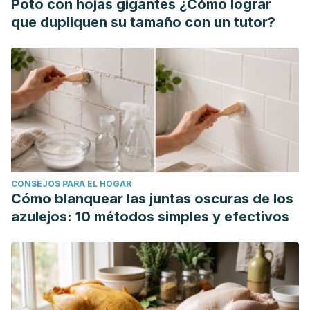
Poto con hojas gigantes ¿Cómo lograr
10.1055/s-0029-1245527. Epub 2010 Aug 25. PMID:
que dupliquen su tamaño con un tutor?
20740395.
Karimi S, Arabi A, Shahraki T. Alcohol and the Eye. J
Ophthalmic Vis Res. 2021 Apr 29;16(2):260-270. doi:
10.18502/jovr.v16i2.9089. PMID: 34055263; PMCID:
PMC8126742.
Solberg Y, Rosner M, Belkin M. The association between
cigarette smoking and ocular diseases. Surv Ophthalmol.
1998 May-Jun;42(6):535-47. doi: 10.1016/s0039-
CONSEJOS PARA EL HOGAR
6257(98)00002-2. PMID: 9635902.
Cómo blanquear las juntas oscuras de los
Kawashima M, Uchino M, Yokoi N, Uchino Y, Dogru M,
azulejos: 10 métodos simples y efectivos
Komuro A, Sonomura Y, Kato H, Kinoshita S, Tsubota K. The
association of sleep quality with dry eye disease: the
Osaka study. Clin Ophthalmol. 2016 Jun 1;10:1015-21. doi:
10.2147/OPTH.S99620. PMID: 27330271; PMCID:
PMC4898440.