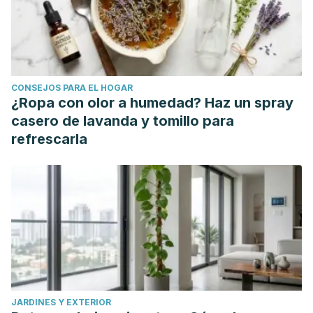
Dziedziak J, Zaleska-Żmijewska A, Szaflik JP, Cudnoch-
Jędrzejewska A. Impact of Arterial Hypertension on the
Eye: A Review of the Pathogenesis, Diagnostic Methods,
and Treatment of Hypertensive Retinopathy. Med Sci
CONSEJOS PARA EL HOGAR
Monit. 2022 Jan 20;28:e935135. doi: 10.12659/MSM.935135.
¿Ropa con olor a humedad? Haz un spray
PMID: 35046380; PMCID: PMC8790937.
casero de lavanda y tomillo para
Nentwich MM, Ulbig MW. Diabetic retinopathy - ocular
refrescarla
complications of diabetes mellitus. World J Diabetes. 2015
Apr 15;6(3):489-99. doi: 10.4239/wjd.v6.i3.489. PMID:
25897358; PMCID: PMC4398904.
Schweigert FJ, Reimann J. Mikronährstoffe und ihre
Bedeutung für das Auge--Wirkungsweise von
Lutein/Zeaxanthin und Omega-3-Fettsäuren [Micronutrients
and their relevance for the eye--function of lutein,
zeaxanthin and omega-3 fatty acids]. Klin Monbl
JARDINES Y EXTERIOR
Augenheilkd. 2011 Jun;228(6):537-43. German. doi: