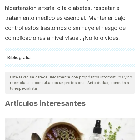
hipertensión arterial o la diabetes, respetar el
tratamiento médico es esencial. Mantener bajo
control estos trastornos disminuye el riesgo de
complicaciones a nivel visual. ¡No lo olvides!
Bibliografía
Todas las fuentes citadas fueron revisadas a profundidad por
nuestro equipo, para asegurar su calidad, confiabilidad,
Este texto se ofrece únicamente con propósitos informativos y no
reemplaza la consulta con un profesional. Ante dudas, consulta a
vigencia y validez.
La bibliografía de este artículo fue
tu especialista.
considerada confiable y de precisión académica o
Artículos interesantes
científica.
Navidad: tus ojos también sufren los excesos. (n.d.).
Fundación Salud Visual, Desarrollo Optométrico y
Audiológico. Disponible en https://www.funsavi.es/salud-
visual/navidad-tus-ojos-tambien-sufren-excesos