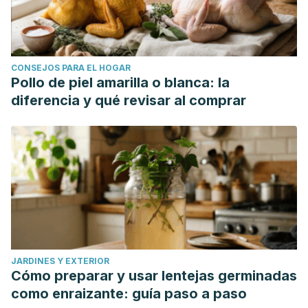
Wang MT, Craig JP. Investigating the effect of eye
cosmetics on the tear film: current insights. Clin Optom
(Auckl). 2018 Apr 3;10:33-40. doi: 10.2147/OPTO.S150926.
CONSEJOS PARA EL HOGAR
PMID: 30214340; PMCID: PMC6118859.
Pollo de piel amarilla o blanca: la
Kojima T. Contact Lens-Associated Dry Eye Disease:
diferencia y qué revisar al comprar
Recent Advances Worldwide and in Japan. Invest
Ophthalmol Vis Sci. 2018 Nov 1;59(14):DES102-DES108. doi:
10.1167/iovs.17-23685. PMID: 30481813.
Cope JR, Konne NM, Jacobs DS, Dhaliwal DK, Rhee MK,
Yin J, Steinemann TL. Corneal Infections Associated with
Sleeping in Contact Lenses - Six Cases, United States,
2016-2018. MMWR Morb Mortal Wkly Rep. 2018 Aug
17;67(32):877-881. doi: 10.15585/mmwr.mm6732a2. PMID:
JARDINES Y EXTERIOR
30114003; PMCID: PMC6095652.
Cómo preparar y usar lentejas germinadas
como enraizante: guía paso a paso