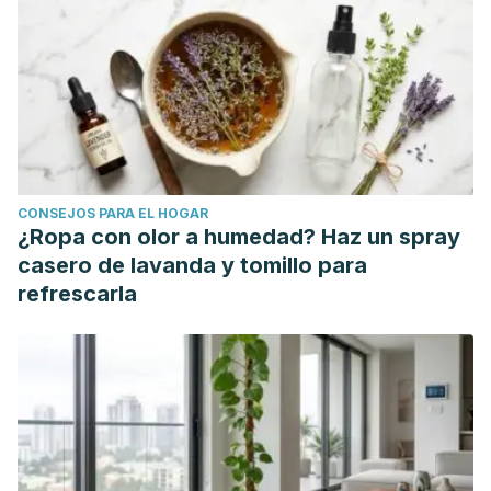
(2009). Los cirujanos generales frente a la cirugía de las
varices.
Cirugía Española; 85(4): 205-213
.
Sambucety, P. S., Agapito, P. G., & Zurro, D. S. (2003). Las
plantas silvestres. Los remedios históricos
dermatológicos.
Medicina Cutánea Ibero-Latino-
Americana
,
31
(5), 337-346.
Villarreal Ramírez, Sara María. (2003). Prevalencia de la
CONSEJOS PARA EL HOGAR
obesidad, patologías crónicas no transmisibles asociadas y
¿Ropa con olor a humedad? Haz un spray
su relación con el estrés, hábitos alimentarios y actividad
casero de lavanda y tomillo para
física en los trabajadores del Hospital de la Anexión.
refrescarla
Revistas de Ciencias Administrativas y Financieras de la
Seguridad Social
,
11
(1), 83-96.