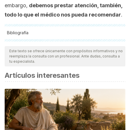
embargo,
debemos prestar atención, también,
todo lo que el médico nos pueda recomendar
.
Bibliografía
Todas las fuentes citadas fueron revisadas a profundidad por
nuestro equipo, para asegurar su calidad, confiabilidad,
Este texto se ofrece únicamente con propósitos informativos y no
reemplaza la consulta con un profesional. Ante dudas, consulta a
vigencia y validez.
La bibliografía de este artículo fue
tu especialista.
considerada confiable y de precisión académica o
Artículos interesantes
científica.
Díaz Hernández, O.; García Lizame, M.; Peguero Bringuez,
Y.; Mussenden O. & Corteguera Torres, D. (2003).
Rehabilitación en atención primaria al paciente claudicante
y varicoso.
Revista Cubana de Medicina General Integral
,
19
(5) Recuperado de http://scielo.sld.cu/scielo.php?
script=sci_arttext&pid=S0864-