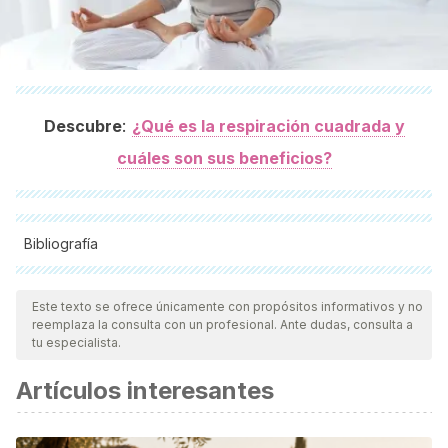
:
Descubre
¿Qué es la respiración cuadrada y
cuáles son sus beneficios?
Bibliografía
Todas las fuentes citadas fueron revisadas a profundidad por
nuestro equipo, para asegurar su calidad, confiabilidad,
Este texto se ofrece únicamente con propósitos informativos y no
reemplaza la consulta con un profesional. Ante dudas, consulta a
vigencia y validez.
La bibliografía de este artículo fue
tu especialista.
considerada confiable y de precisión académica o
Artículos interesantes
científica.
Brown RP., Gerbarg PL.
(2009). Yoga breathing,
meditation, and longevity. Ann N Y Acad Sci. Aug;1172:54-