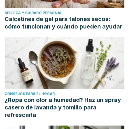
https://www.edesclee.com/img/cms/pdfs/9788433015235.pdf
BELLEZA Y CUIDADO PERSONAL
Plana, O. R., & Farrús, A. S.
(2001).
Respira unos minutos:
Calcetines de gel para talones secos:
Ejercicios sencillos de relajación
. Inde.
cómo funcionan y cuándo pueden ayudar
Rodríguez, T. R., Rodríguez, C. M. G., & Pérez, R. C.
(2005). Técnicas de relajación y autocontrol emocional.
MediSur
,
3
(3), 55-70.
https://www.redalyc.org/pdf/1800/180019787003.pdf
Valdés, M., & De Flores, T.
(1985). Psicobiología del
estrés.
Barcelona: Martínez Roca
,
2
.
CONSEJOS PARA EL HOGAR
¿Ropa con olor a humedad? Haz un spray
casero de lavanda y tomillo para
refrescarla