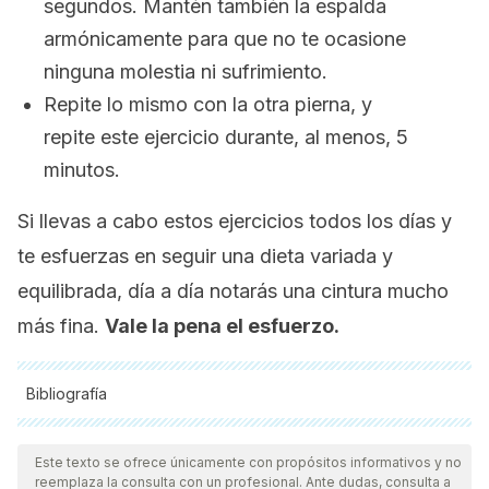
segundos. Mantén también la espalda
armónicamente para que no te ocasione
ninguna molestia ni sufrimiento.
Repite lo mismo con la otra pierna, y
repite este ejercicio durante, al menos, 5
minutos.
Si llevas a cabo estos ejercicios todos los días y
te esfuerzas en seguir una dieta variada y
equilibrada, día a día notarás una cintura mucho
más fina.
Vale la pena el esfuerzo.
Bibliografía
Todas las fuentes citadas fueron revisadas a profundidad por
nuestro equipo, para asegurar su calidad, confiabilidad,
Este texto se ofrece únicamente con propósitos informativos y no
reemplaza la consulta con un profesional. Ante dudas, consulta a
vigencia y validez.
La bibliografía de este artículo fue