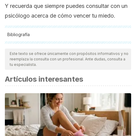
Y recuerda que siempre puedes consultar con un
psicólogo acerca de cómo vencer tu miedo.
Bibliografía
Todas las fuentes citadas fueron revisadas a profundidad por
nuestro equipo, para asegurar su calidad, confiabilidad,
Este texto se ofrece únicamente con propósitos informativos y no
reemplaza la consulta con un profesional. Ante dudas, consulta a
vigencia y validez.
La bibliografía de este artículo fue
tu especialista.
considerada confiable y de precisión académica o
Artículos interesantes
científica.
Krempel, M., & Jaatun, M. G. (2014). Learn to SWIM. In
Proceedings – 9th International Conference on Availability,
Reliability and Security, ARES 2014.
https://doi.org/10.1109/ARES.2014.82
Blanksby, B. A., Parker, H. E., Bradley, S., & Ong, V. (1995).
Journal of science and medicine in sport. The Australian