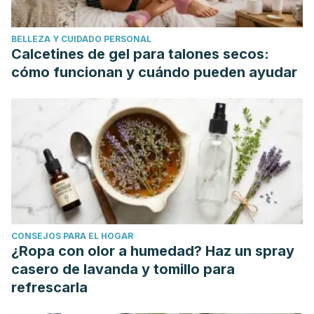
Journal of Science and Medicine in Sport.
https://doi.org/10.1016/j.jsams.2014.09.010
BELLEZA Y CUIDADO PERSONAL
Grey, D., & Sadoff, C. W. (2007). Sink or Swim? Water
Calcetines de gel para talones secos:
security for growth and development. Water Policy.
cómo funcionan y cuándo pueden ayudar
https://doi.org/10.2166/wp.2007.021
Barros Lázaro, A. (2018). Ejercicios para reducir el miedo al
agua en personas con Trastorno del Espectro Autista.
CONSEJOS PARA EL HOGAR
¿Ropa con olor a humedad? Haz un spray
casero de lavanda y tomillo para
refrescarla