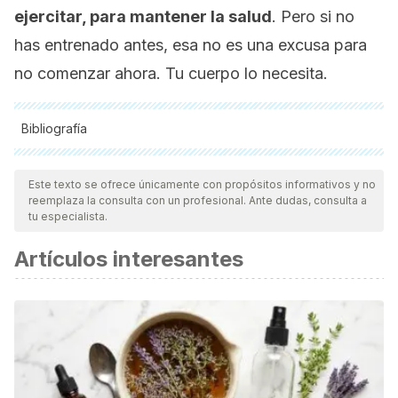
ejercitar, para mantener la salud
. Pero si no
has entrenado antes, esa no es una excusa para
no comenzar ahora. Tu cuerpo lo necesita.
Bibliografía
Todas las fuentes citadas fueron revisadas a profundidad por
nuestro equipo, para asegurar su calidad, confiabilidad,
Este texto se ofrece únicamente con propósitos informativos y no
reemplaza la consulta con un profesional. Ante dudas, consulta a
vigencia y validez.
La bibliografía de este artículo fue
tu especialista.
considerada confiable y de precisión académica o
Artículos interesantes
científica.
Fernández Martínez, N., Pozo-Bohórquez, C. & Sánchez-
Canales, V. (2022). Combinación de entrenamiento de
fuerza y aeróbico en adultos mayores: efectos en
rendimiento funcional, fuerza, masa grasa y dolor.
Retos:
nuevas tendencias en educación física, deporte y