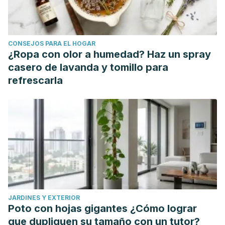
recreación
, vol. 43, pp. 735-
741.
https://dialnet.unirioja.es/servlet/articulo?
codigo=8071996
CONSEJOS PARA EL HOGAR
Labraña Zúñiga, M., & López Orellana, P. (2021). Evaluación
¿Ropa con olor a humedad? Haz un spray
de un programa kinésico de fortalecimiento muscular en
casero de lavanda y tomillo para
adultos mayores con alteración del equilibrio.
Revista
refrescarla
Cubana de Medicina General Integral
, vol.
37
(2), e1232.
http://scielo.sld.cu/scielo.php?script=sci
Martín Aranda, R. (2018). Physical activity and quality of life
in the elderly. A narrative review.
Revista Habanera de
Ciencias Médicas
, vol.
17
(5), pp. 813-825.
http://scielo.sld.cu/scielo.php?pid=S1729-
Valle Driggs, M., Pérez Ruiz, M., & Rodríguez Alarcón, N.
(2015). Ventajas de la actividad física para el mejoramiento
JARDINES Y EXTERIOR
de las capacidades físicas y funcionales en el adulto
Poto con hojas gigantes ¿Cómo lograr
mayor.
Revista científica especializada en ciencias de la
que dupliquen su tamaño con un tutor?