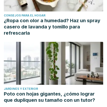
inspirador.
Revista de La Asociación Española de
Neuropsiquiatría, Vol.30
(4)
.
doi:
CONSEJOS PARA EL HOGAR
https://doi.org/10.4321/s0211-57352010000400003
¿Ropa con olor a humedad? Haz un spray
Shelley A. Riggs & Patricia Kaminski
(2010).
Childhood
casero de lavanda y tomillo para
Emotional Abuse, Adult Attachment, and Depression as
refrescarla
Predictors of Relational Adjustment and Psychological
Aggression.
Journal of Aggression, Maltreatment &
Trauma,
Vol.
19
(1),
75-104.
doi
:
https://doi.org/10.1080/10926770903475976
Forward S. (1997). Emotional blackmail: When the people in
your life use fear, obligation, and guilt to manipulate you.
New York, NY: HarperCollins Publishers.
Karnani SR, et al. (2019). Measurement of emotional
JARDINES Y EXTERIOR
blackmail in couple relationships in Hong Kong. DOI:
Poto con hojas gigantes, ¿cómo lograr
10.1037/cfp0000126
que dupliquen su tamaño con un tutor?
Noggle R. (2018). The ethics of manipulation.