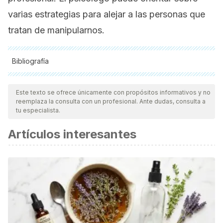
varias estrategias para alejar a las personas que
tratan de manipularnos.
Bibliografía
Todas las fuentes citadas fueron revisadas a profundidad por
nuestro equipo, para asegurar su calidad, confiabilidad,
Este texto se ofrece únicamente con propósitos informativos y no
reemplaza la consulta con un profesional. Ante dudas, consulta a
vigencia y validez.
La bibliografía de este artículo fue
tu especialista.
considerada confiable y de precisión académica o
Artículos interesantes
científica.
De la Villa-Moral, M., Sirvent, C., Ovejero, A. & Cuetos, G.
(2018). Dependencia emocional en las relaciones de
pareja como Síndrome de Artemisa: modelo explicativo.
Terapia Psicológica, Vol.36
(3).
doi: http://dx.doi.org/10.4067/S0718-48082018000300156
Galán, A. (2010). El apego: Más allá de un concepto