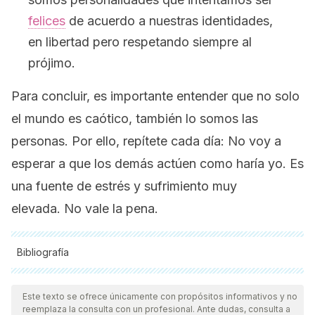
felices
de acuerdo a nuestras identidades,
en libertad pero respetando siempre al
prójimo.
Para concluir, es importante entender que no solo
el mundo es caótico, también lo somos las
personas. Por ello, repítete cada día:
No voy a
esperar a que los demás actúen como haría yo.
Es
una fuente de estrés y sufrimiento muy
elevada.
No vale la pena.
Bibliografía
Todas las fuentes citadas fueron revisadas a profundidad por
nuestro equipo, para asegurar su calidad, confiabilidad,
Este texto se ofrece únicamente con propósitos informativos y no
reemplaza la consulta con un profesional. Ante dudas, consulta a
vigencia y validez.
La bibliografía de este artículo fue