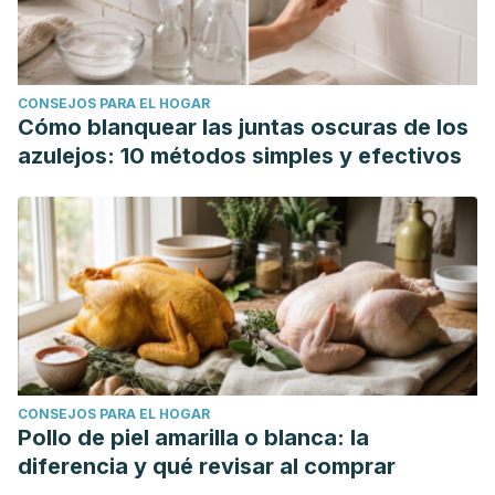
atenci%C3%B3n-hiperactividad-tdah
Murphy, D. H., Hoover, K. M., & Castel, A. D. (2023). The
effect of video playback speed on learning and mind-
CONSEJOS PARA EL HOGAR
wandering in younger and older adults.
Memory
,
31
(6),
Cómo blanquear las juntas oscuras de los
802–817.
azulejos: 10 métodos simples y efectivos
https://www.tandfonline.com/doi/abs/10.1080/09658211.2023.
Universidad Abierta de Catalunya. (2023). Speedwatching':
¿afecta el consumo acelerado de vídeos y audios a la
atención y el aprendizaje?. Consultado el 21 de mayo de
2025.
https://www.uoc.edu/es/news/2023/288-
speedwatching-afecta-atencion-y-aprendizaje
Wilson, K. E., Martin, L., Smilek, D., Risko, E. F. (2018). The
benefits and costs of speed watching video lectures.
CONSEJOS PARA EL HOGAR
Scholarship of Teaching and Learning in Psychology,
4
(4),
Pollo de piel amarilla o blanca: la
243–257.
https://psycnet.apa.org/record/2018-65290-005
diferencia y qué revisar al comprar
YouTube Official Blog. (2022). Todos a su ritmo: cómo los