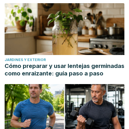
YouTubers ven videos usando velocidades de
reproducción. Consultado el 21 de mayo de 2025.
https://blog.youtube/intl/es-419/inside-youtube/todos-a-
su-ritmo-como-los-youtubers-ven-videos-usando-
velocidades-de-reproduccion/
JARDINES Y EXTERIOR
Cómo preparar y usar lentejas germinadas
como enraizante: guía paso a paso