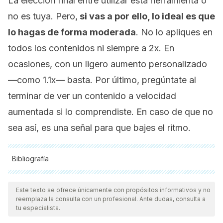
La elección final entre utilizar esta herramienta o
no es tuya. Pero,
si vas a por ello, lo ideal es que
lo hagas de forma moderada
. No lo apliques en
todos los contenidos ni siempre a 2x. En
ocasiones, con un ligero aumento personalizado
—como 1.1x— basta. Por último, pregúntate al
terminar de ver un contenido a velocidad
aumentada si lo comprendiste. En caso de que no
sea así, es una señal para que bajes el ritmo.
Bibliografía
Todas las fuentes citadas fueron revisadas a profundidad por
nuestro equipo, para asegurar su calidad, confiabilidad,
Este texto se ofrece únicamente con propósitos informativos y no
reemplaza la consulta con un profesional. Ante dudas, consulta a
vigencia y validez.
La bibliografía de este artículo fue
tu especialista.
considerada confiable y de precisión académica o