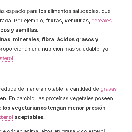
ás espacio para los alimentos saludables, que
brada. Por ejemplo,
frutas, verduras,
cereales
ecos y semillas.
nas, minerales, fibra, ácidos grasos y
roporcionan una nutrición más saludable, ya
sterol
.
ia reduce de manera notable la cantidad de
grasas
n. En cambio, las proteínas vegetales poseen
ue
los vegetarianos tengan menor presión
terol
aceptables
.
 origen animal altos en grasa y colesterol,