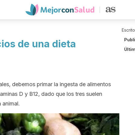
Escrit
Publ
ios de una dieta
Últi
nales, debemos primar la ingesta de alimentos
itaminas D y B12, dado que los tres suelen
n animal.