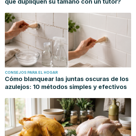
que dupliquen su tamaño con un tutor?
https://www.ncbi.nlm.nih.gov/pmc/articles/PMC6045986/
Connolly, E. L., Sim, M., Travica, N., Marx, W., Beasy, G.,
Lynch, G. S., Bondonno, C. P., Lewis, J. R., Hodgson, J. M.,
& Blekkenhorst, L. C. (2021). Glucosinolates From
Cruciferous Vegetables and Their Potential Role in Chronic
Disease: Investigating the Preclinical and Clinical Evidence.
Frontiers in pharmacology,
12, 767975.
https://www.ncbi.nlm.nih.gov/pmc/articles/PMC8575925/
CONSEJOS PARA EL HOGAR
Divya, Bj & Bukke, Suman & Kumar, L & Venkataswamy, M. &
Cómo blanquear las juntas oscuras de los
Beeram, Eswari & K, Thyagaraju. (2017). The role of allium
azulejos: 10 métodos simples y efectivos
sativum (Garlic) in various diseases and its health benefits:
a comprehensive review.
Journal of Advanced Research
.
5. 2320-5407.
https://www.journalijar.com/article/19509/the-
role-of-allium-sativum-(garlic)-in-various-diseases-and-its-
health-benefits:-a-comprehensive-review/
Fadnes, L. T., Økland, J. M., Haaland, Ø. A., & Johansson, K.