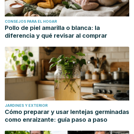
A. (2022). Estimating impact of food choices on life
expectancy: A modeling study.
PLoS medicine,
19(2),
CONSEJOS PARA EL HOGAR
e1003889.
Pollo de piel amarilla o blanca: la
https://www.ncbi.nlm.nih.gov/pmc/articles/PMC8824353/
diferencia y qué revisar al comprar
Godman, H. (2022). Harvard study: High olive oil
consumption associated with longevity.
Harvard Health.
https://www.health.harvard.edu/staying-healthy/harvard-
study-high-olive-oil-consumption-associated-with-
longevity
Imran, M., Ghorat, F., Ul-Haq, I., Ur-Rehman, H., Aslam, F.,
Heydari, M., Shariati, M. A., Okuskhanova, E., Yessimbekov,
Z., Thiruvengadam, M., Hashempur, M. H., & Rebezov, M.
JARDINES Y EXTERIOR
(2020). Lycopene as a Natural Antioxidant Used to Prevent
Cómo preparar y usar lentejas germinadas
Human Health Disorders.
Antioxidants (Basel, Switzerland)
,
como enraizante: guía paso a paso
9(8), 706.
https://www.ncbi.nlm.nih.gov/pmc/articles/PMC7464847/