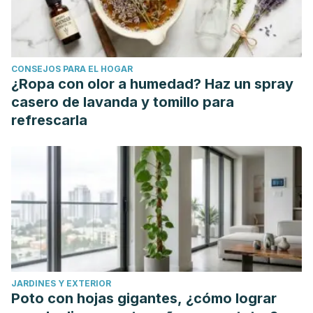
https://doi.org/10.1007/s00394-022-02887-y
Benisi-Kohansal, S., Saneei, P., Salehi-Marzijarani, M.,
Larijani, B., & Esmaillzadeh, A. (2016). Whole-grain intake
CONSEJOS PARA EL HOGAR
and mortality from all causes, cardiovascular disease, and
¿Ropa con olor a humedad? Haz un spray
cancer: A systematic review and dose-response meta-
casero de lavanda y tomillo para
analysis of prospective cohort studies.
Advances in
refrescarla
Nutrition
(Bethesda, Md.), 7(6), 1052–1065.
https://doi.org/10.3945/an.115.011635
Carbajal Azcona, Á. (2012). La “dieta mediterránea” como
ejemplo de dieta prudente y saludable. Importancia de los
alimentos de origen vegetal y de sus componentes
bioactivos.
https://docta.ucm.es/handle/20.500.14352/45932
Chaudhary, P., Sharma, A., Singh, B., & Nagpal, A. K. (2018).
JARDINES Y EXTERIOR
Bioactivities of phytochemicals present in tomato.
Journal
Poto con hojas gigantes, ¿cómo lograr
of food science and technology,
55(8), 2833–2849.