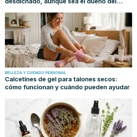
desdichado, aunque sea el dueño del
chloride. Cell Metabolism.
mundo"
https://doi.org/10.1016/j.cmet.2014.12.006
Viera, A. J., & Wouk, N. (2015). Potassium disorders:
Hypokalemia and hyperkalemia. American Family Physician.
https://doi.org/10.1364/JOSA.39.000343
BELLEZA Y CUIDADO PERSONAL
Calcetines de gel para talones secos:
cómo funcionan y cuándo pueden ayudar