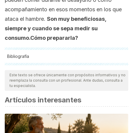
acompañamiento en esos momentos en los que
ataca el hambre.
Son muy beneficiosas,
siempre y cuando se sepa medir su
consumo.Cómo prepararla?
Bibliografía
Todas las fuentes citadas fueron revisadas a profundidad por
nuestro equipo, para asegurar su calidad, confiabilidad,
Este texto se ofrece únicamente con propósitos informativos y no
reemplaza la consulta con un profesional. Ante dudas, consulta a
vigencia y validez.
La bibliografía de este artículo fue
tu especialista.
considerada confiable y de precisión académica o
Artículos interesantes
científica.
Lee GY, Han SN. The Role of Vitamin E in Immunity.
Nutrients. 2018 Nov 1;10(11):1614.
Filippini T, Violi F, D'Amico R, Vinceti M. The effect of
potassium supplementation on blood pressure in