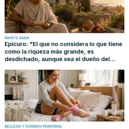
hypertensive subjects: A systematic review and meta-
analysis. Int J Cardiol. 2017 Mar 1;230:127-135
Eyres L, Eyres MF, Chisholm A, Brown RC. Coconut oil
consumption and cardiovascular risk factors in humans.
MENTE SANA
Nutr Rev. 2016 Apr;74(4):267-80
Epicuro: "El que no considera lo que tiene
como la riqueza más grande, es
desdichado, aunque sea el dueño del
mundo"
BELLEZA Y CUIDADO PERSONAL