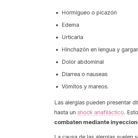
Hormigueo o picazón
Edema
Urticaria
Hinchazón en lengua y garga
Dolor abdominal
Diarrea o nauseas
Vómitos y mareos.
Las alergias pueden presentar di
hasta un
shock
anafiláctico
. Est
combaten mediante inyeccion
La causa de las alergias suelen s