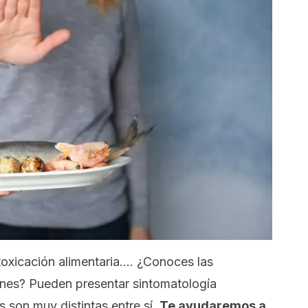
intoxicación alimentaria…. ¿Conoces las
iones? Pueden presentar sintomatología
s son muy distintas entre sí.
Te ayudaremos a