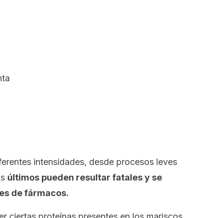
nta
ferentes intensidades, desde procesos leves
os
últimos pueden resultar fatales y se
es de fármacos.
er ciertas proteínas presentes en los mariscos,