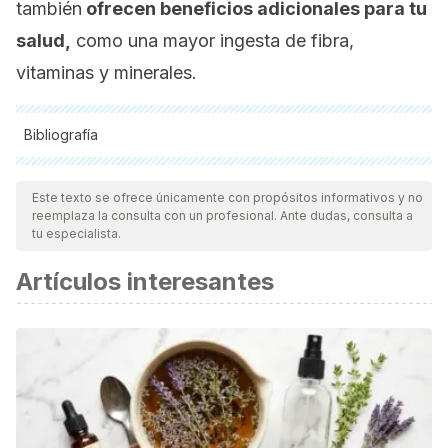
también
ofrecen beneficios adicionales para tu
salud,
como una mayor ingesta de fibra,
vitaminas y minerales.
Bibliografía
Todas las fuentes citadas fueron revisadas a profundidad por
nuestro equipo, para asegurar su calidad, confiabilidad,
Este texto se ofrece únicamente con propósitos informativos y no
reemplaza la consulta con un profesional. Ante dudas, consulta a
vigencia y validez.
La bibliografía de este artículo fue
tu especialista.
considerada confiable y de precisión académica o
Artículos interesantes
científica.
Ahmed, F. A., & Ali, R. F. (2013). Bioactive compounds and
antioxidant activity of fresh and processed white
cauliflower.
BioMed research international
,
2013
, 367819.
https://www.ncbi.nlm.nih.gov/pmc/articles/PMC3793502/
Eating white rice regularly may raise type 2 diabetes risk.