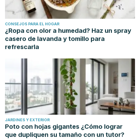
(2012, marzo 1). News.
https://www.hsph.harvard.edu/news/hsph-in-the-
news/eating-white-rice-regularly-may-raise-type-2-
CONSEJOS PARA EL HOGAR
diabetes-risk/
¿Ropa con olor a humedad? Haz un spray
Graf, B. L., Rojas-Silva, P., Rojo, L. E., Delatorre-Herrera, J.,
casero de lavanda y tomillo para
Baldeón, M. E., & Raskin, I. (2015). Innovations in Health
refrescarla
Value and Functional Food Development of Quinoa
(
Chenopodium quinoa
Willd.).
Comprehensive reviews in
food science and food safety
,
14
(4), 431–445.
https://www.ncbi.nlm.nih.gov/pmc/articles/PMC4957693/
Quinoa.
(2017, marzo 21). The Nutrition Source.
https://www.hsph.harvard.edu/nutritionsource/food-
features/quinoa/
U.S Department of Agriculture. (n.d.). Study Investigates
JARDINES Y EXTERIOR
Health Benefits of Barley. https://www.ars.usda.gov/news-
Poto con hojas gigantes ¿Cómo lograr
events/news/research-news/2003/study-investigates-
que dupliquen su tamaño con un tutor?