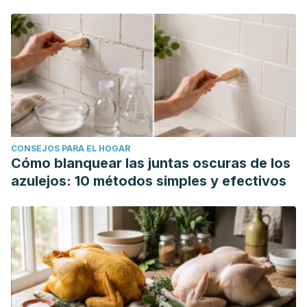
health-benefits-of-barley/
Vegetable of the month: Cauliflower.
(2018, octubre 1).
Harvard Health. https://www.health.harvard.edu/heart-
health/vegetable-of-the-month-cauliflower
WebMD. (n.d.).
Health benefits of couscous
. WebMD.
https://www.webmd.com/food-recipes/benefits-couscous
CONSEJOS PARA EL HOGAR
Cómo blanquear las juntas oscuras de los
azulejos: 10 métodos simples y efectivos