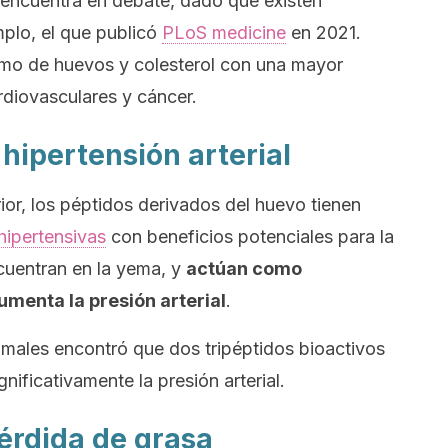
 encuentra en debate, dado que existen
mplo, el que publicó
PLoS medicine
en 2021.
umo de huevos y colesterol con una mayor
diovasculares y cáncer.
 hipertensión arterial
ior, los péptidos derivados del huevo tienen
hipertensivas
con beneficios potenciales para la
cuentran en la yema, y
actúan como
umenta la presión arterial
.
males encontró que dos tripéptidos bioactivos
nificativamente la presión arterial.
pérdida de grasa