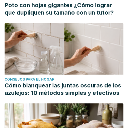
https://pmc.ncbi.nlm.nih.gov/articles/PMC8305097/
Poto con hojas gigantes ¿Cómo lograr
González, N., Marquès, M., Nadal, M., & Domingo, J. L.
que dupliquen su tamaño con un tutor?
(2020). Meat consumption: Which are the current global
risks? A review of recent (2010-2020) evidences.
Food
Research International (Ottawa, Ont.),
137
, 109341.
https://pmc.ncbi.nlm.nih.gov/articles/PMC7256495/
Harvard T.H. Chan School of Public Health. (2024).
Carnivore diet a ‘terrible idea’. Consultado el 19 de
diciembre de 2024.
https://hsph.harvard.edu/news/carnivore-diet-terrible-idea/
CONSEJOS PARA EL HOGAR
Huber-Disla, N. (2024). The carnivore diet: What does the
Cómo blanquear las juntas oscuras de los
evidence say?
T. Colin Campbell Center for Nutrition
azulejos: 10 métodos simples y efectivos
Studies
. Consultado el 19 de diciembre de 2024.
https://nutritionstudies.org/the-carnivore-diet-what-does-
the-evidence-say/
Kahrizi, Pouria. (2024). The Effect of the Carnivore Diet