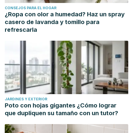
iberica?offset=1
CONSEJOS PARA EL HOGAR
Prakash, B., Kedia, A., Mishra, P. K., & Dubey, N. K. (2015).
¿Ropa con olor a humedad? Haz un spray
Plant essential oils as food preservatives to control moulds,
casero de lavanda y tomillo para
mycotoxin contamination and oxidative deterioration of
refrescarla
agrifood commodities–Potentials and challenges. Food
Control, 47, 381-391.
Song, C., Härtl, K., McGraphery, K., Hoffmann, T., &
Schwab, W. (2018). Attractive but toxic: emerging roles of
glycosidically bound volatiles and glycosyltransferases
involved in their formation. Molecular Plant, 11(10), 1225-
1236.
Warsito, Warsito & Noorhamdani, Noorhamdani & Sukardi,
JARDINES Y EXTERIOR
Sukardi & Suratmo, Suratmo. (2018). Assessment of
Poto con hojas gigantes ¿Cómo lograr
antioxidant activity of citronellal extract and fractions of
que dupliquen su tamaño con un tutor?
essential oils of Citrus hystrix DC. Tropical Journal of
Pharmaceutical Research. 17. 1119-1125. 10.4314/tjpr.v17i6.19.