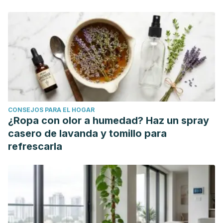
In
Handbook of Herbs and Spices: Second Edition
(Vol. 2,
pp. 72–88). Elsevier Inc.
https://doi.org/10.1533/9780857095688.72
Jeong K, O H, Shin SY, Kim YS. Effects of Different
Marination Conditions on Quality, Microbiological
Properties, and Sensory Characteristics of Pork Ham
Cooked by the Sous-vide Method.
Korean J Food Sci Anim
Resour
. 2018;38(3):506–514.
CONSEJOS PARA EL HOGAR
doi:10.5851/kosfa.2018.38.3.506
¿Ropa con olor a humedad? Haz un spray
casero de lavanda y tomillo para
refrescarla