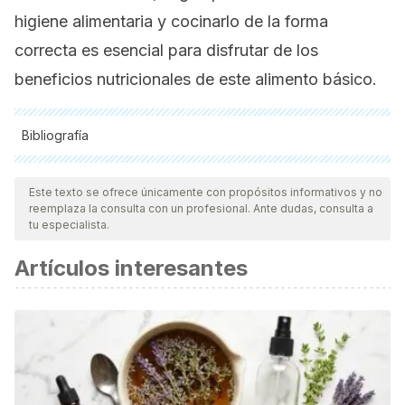
higiene alimentaria y cocinarlo de la forma
correcta es esencial para disfrutar de los
beneficios nutricionales de este alimento básico.
Bibliografía
Todas las fuentes citadas fueron revisadas a profundidad por
nuestro equipo, para asegurar su calidad, confiabilidad,
Este texto se ofrece únicamente con propósitos informativos y no
reemplaza la consulta con un profesional. Ante dudas, consulta a
vigencia y validez.
La bibliografía de este artículo fue
tu especialista.
considerada confiable y de precisión académica o
Artículos interesantes
científica.
As.com. (2023).
La OCU detecta arsénico en el arroz: las
variedades donde está más presente
.
https://as.com/actualidad/
Center for International Environmental Law. (2019).
El
plástico y la salud: los costos ocultos de un planeta