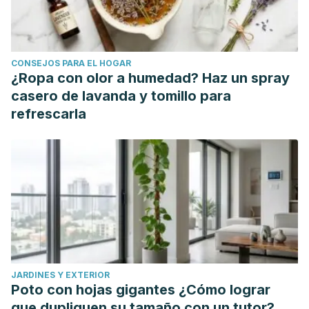
plástico
.
https://www.ciel.org/plasticandhealth/
Dalberg, University of Newcastle, Australia y World Wide
Fund for Nature. (2019).
Naturaleza sin plástico: evaluación
CONSEJOS PARA EL HOGAR
de la ingestión humana de plásticos presentes en la
¿Ropa con olor a humedad? Haz un spray
naturaleza
. Gland, Suiza: World Wide Fund for Nature.
casero de lavanda y tomillo para
https://wwfes.awsassets.panda.org/
refrescarla
Dessì, C., Okoffo, E. D., O’Brien, J. W., Gallen, M.,
Samanipour, S., Kaserzon, S., Rauert, C., Wang, X., &
Thomas, K. V. (2021). Plastics contamination of store-
bought rice.
Journal of Hazardous Materials
,
416
.
https://www.sciencedirect.com/
Dihub Li, H., Yang, J., Gao, M., Wang, J., & Sun, B. (2019).
Washing rice before cooking has no large effect on the
texture of cooked rice.
Food Chemistry
,
271
, 388-392.
JARDINES Y EXTERIOR
https://www.sciencedirect.com/
Poto con hojas gigantes ¿Cómo lograr
Fondo Mundial para la Naturaleza. (s.f.)
Consumimos el
que dupliquen su tamaño con un tutor?