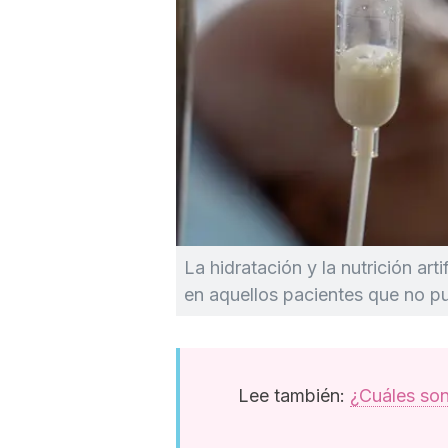
La hidratación y la nutrición art
en aquellos pacientes que no p
Lee también:
¿Cuáles son