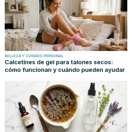
Ordovás JM., et al., Timing of food intake predicts weight
loss effectiveness. International Journal of Obesity. 37:
604-611.
Kim JE., O'Connor LE., Sands LP., Slebodnik MB., Effects of
dietary protein intake on body composition changes after
weight loss in older adults: a systematic review and meta
analysis. Nutr Rev, 2016. 74 (3): 210-24.
BELLEZA Y CUIDADO PERSONAL
Marantz PR., Repensar las pautas dietéticas. Crit Rev Food
Calcetines de gel para talones secos:
Sci Nutr, 2010.
cómo funcionan y cuándo pueden ayudar