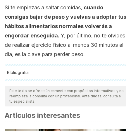
Si te empiezas a saltar comidas,
cuando
consigas bajar de peso y vuelvas a adoptar tus
hábitos alimentarios normales volverás a
engordar enseguida.
Y, por último, no te olvides
de realizar ejercicio físico al menos 30 minutos al
día, es la clave para perder peso.
Bibliografía
Todas las fuentes citadas fueron revisadas a profundidad por
nuestro equipo, para asegurar su calidad, confiabilidad,
Este texto se ofrece únicamente con propósitos informativos y no
reemplaza la consulta con un profesional. Ante dudas, consulta a
vigencia y validez.
La bibliografía de este artículo fue
tu especialista.
considerada confiable y de precisión académica o
Artículos interesantes
científica.
Garaulet M., Gómez Abellán P., Albuquerque Bejar JJ.,