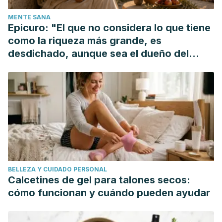
respiratory tract cell lines”,
J Ethnopharmacol
.
2013 Jan
MENTE SANA
9;145(1):146-51
Epicuro: "El que no considera lo que tiene
como la riqueza más grande, es
desdichado, aunque sea el dueño del
mundo"
BELLEZA Y CUIDADO PERSONAL
Calcetines de gel para talones secos:
cómo funcionan y cuándo pueden ayudar