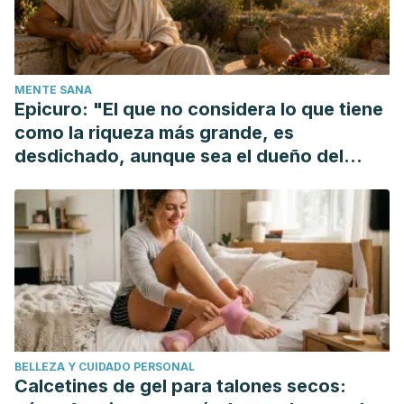
Song, W. O., & Kerver, J. M. (2000). Nutritional Contribution
of Eggs to American Diets. Journal of the American College
of Nutrition.
MENTE SANA
https://doi.org/10.1080/07315724.2000.10718980
Epicuro: "El que no considera lo que tiene
Sacks, F. M., Lichtenstein, A. H., Wu, J. H. Y., Appel, L. J.,
como la riqueza más grande, es
Creager, M. A., Kris-Etherton, P. M., … Van Horn, L. V. (2017).
desdichado, aunque sea el dueño del
Dietary fats and cardiovascular disease: A presidential
mundo"
advisory from the American Heart Association. Circulation.
https://doi.org/10.1161/CIR.0000000000000510
Charnley, G. (2007). The benefits of eating fish.
Environmental Forum.
https://doi.org/10.1016/j.sbi.2015.02.014
Slavin, J. L., & Lloyd, B. (2012). Health Benefits of Fruits and
Vegetables. Advances in Nutrition: An International Review
BELLEZA Y CUIDADO PERSONAL
Journal. https://doi.org/10.3945/an.112.002154
Calcetines de gel para talones secos:
Salas-Salvadó, J., Bulló, M., Pérez-Heras, A., & Ros, E.