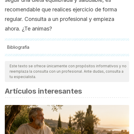
recomendable que realices ejercicio de forma
regular. Consulta a un profesional y empieza
ahora. ¿Te animas?
Bibliografía
Todas las fuentes citadas fueron revisadas a profundidad por
nuestro equipo, para asegurar su calidad, confiabilidad,
Este texto se ofrece únicamente con propósitos informativos y no
reemplaza la consulta con un profesional. Ante dudas, consulta a
vigencia y validez.
La bibliografía de este artículo fue
tu especialista.
considerada confiable y de precisión académica o
Artículos interesantes
científica.
Willett, W. C., Sacks, F., Trichopoulou, A., Drescher, G.,
Ferro-Luzzi, A., Helsing, E., & Trichopoulos, D. (1995).
Mediterranean diet pyramid: A cultural model for healthy
eating. American Journal of Clinical Nutrition.
https://doi.org/10.1093/ajcn/61.6.1402S