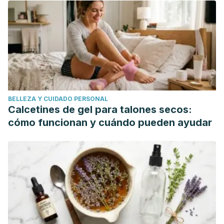
Balneotherapy versus paroxetine in the treatment of
generalized anxiety disorder.
Complement Ther Med,
18
(1), 1-7. doi: 10.1016/j.ctim.2009.11.003.
Shevchuk N. (2008). Adapted cold shower as a potential
treatment for depression.
Med Hypotheses, 70
(5), 995 -
1001. doi: 10.1016/j.mehy.2007.04.052.
Villacreses Torres, C. S. (2022). Diseño y equipamiento de
BELLEZA Y CUIDADO PERSONAL
recuperación inmediata para grupos musculares inferiores
Calcetines de gel para talones secos:
de deportistas que practiquen fútbol. Ambato (Ecuador):
cómo funcionan y cuándo pueden ayudar
Pontificia Universidad Católica.
Mooventhan, A., Nivethitha, L. (2014). Scientific evidence-
based effects of hydrotherapy on various systems of the
body.
N Am J Med Sci.
,
6
(5): 199 - 209. doi: 10.4103/1947-
2714.132935.