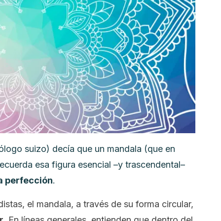
ólogo suizo) decía que un mandala (que en
 recuerda esa figura esencial –y trascendental–
la perfección
.
stas, el mandala, a través de su forma circular,
r
. En líneas generales, entienden que dentro del