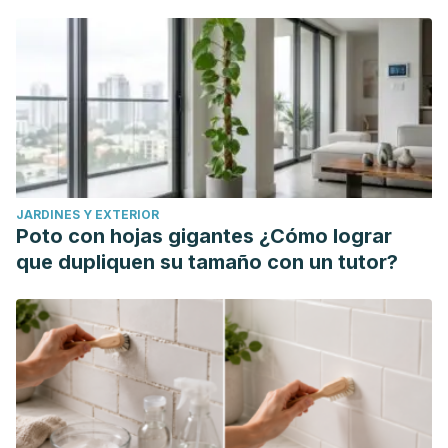
Nutr. 2022 Jul 5;9:960922. doi: 10.3389/fnut.2022.960922.
PMID: 35866077; PMCID: PMC9294402.
JARDINES Y EXTERIOR
Poto con hojas gigantes ¿Cómo lograr
que dupliquen su tamaño con un tutor?