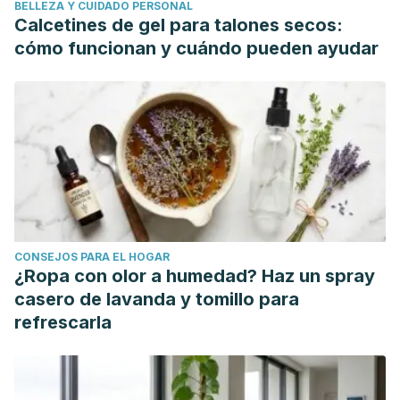
BELLEZA Y CUIDADO PERSONAL
https://kidshealth.org/en/teens/contraception-condom.html
Calcetines de gel para talones secos:
Rodríguez Ferrá, Reinaldo, Gómez García, Lourdes, &
cómo funcionan y cuándo pueden ayudar
Conde Martín, Marlene. (2003). Caracterización de las
progestinas inyectables y sus beneficios en la
Planificación Familiar.
Revista Cubana de Medicina General
Integral
,
19
(2) Recuperado en 17 de noviembre de 2020,
de http://scielo.sld.cu/scielo.php?
script=sci_arttext&pid=S0864-
21252003000200011&lng=es&tlng=es.
Organización Mundial de la Salud. Anticoncepción de
CONSEJOS PARA EL HOGAR
urgencia. (2018). Recuperado el 17 de noviembre de 2020.
¿Ropa con olor a humedad? Haz un spray
https://www.who.int/es/news-room/fact-
casero de lavanda y tomillo para
sheets/detail/emergency-contraception
refrescarla
Planned Parenthood. ¿Cuán eficaz es el espermicida?.
Recuperado el 17 de noviembre de 2020.
https://www.plannedparenthood.org/es/temas-de-