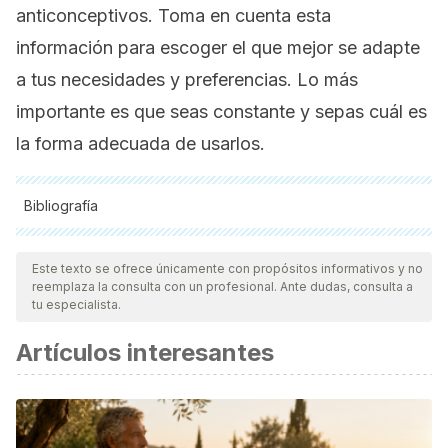
anticonceptivos. Toma en cuenta esta
información para escoger el que mejor se adapte
a tus necesidades y preferencias. Lo más
importante es que seas constante y sepas cuál es
la forma adecuada de usarlos.
Bibliografía
Todas las fuentes citadas fueron revisadas a profundidad por
nuestro equipo, para asegurar su calidad, confiabilidad,
Este texto se ofrece únicamente con propósitos informativos y no
reemplaza la consulta con un profesional. Ante dudas, consulta a
vigencia y validez.
La bibliografía de este artículo fue
tu especialista.
considerada confiable y de precisión académica o
Artículos interesantes
científica.
Keller, S. (2006). “IUDs Block Fertilization”,
Network
(Family
Health International), 16 (2): 455-467.
Organización Mundial de la Salud (OMS), & Center for