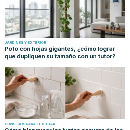
salud/anticonceptivos/espermicidas/cuan-eficaz-es-el-
espermicida
American Pregnancy Association. Esponja anticonceptiva.
(2015). Recuperado el 17 de noviembre de 2020.
https://americanpregnancy.org/es/preventing-
JARDINES Y EXTERIOR
pregnancy/contraceptive-sponge-5036/
Poto con hojas gigantes, ¿cómo lograr
que dupliquen su tamaño con un tutor?
CONSEJOS PARA EL HOGAR