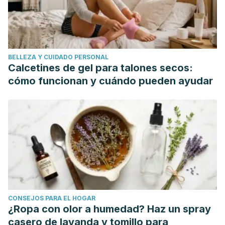
https://pubmed.ncbi.nlm.nih.gov/34449175/
Ashraf, H., Heydari, M., Shams, M., Zarshenas, M. M.,
Tavakoli, A., & Sayadi, M. (2022). Efficacy of Ginger
Supplementation in Relieving Persistent Hypothyroid
BELLEZA Y CUIDADO PERSONAL
Symptoms in Patients with Controlled Primary
Calcetines de gel para talones secos:
Hypothyroidism: A Pilot Randomized, Double-Blind,
cómo funcionan y cuándo pueden ayudar
Placebo-Controlled Clinical Trial.
Evidence-Based
Complementary and Alternative Medicine, 2022
, 5456855.
https://www.ncbi.nlm.nih.gov/pmc/articles/PMC8794674/
Farhangi, M. A., Dehghan, P., Tajmiri, S., & Abbasi, M. M.
(2016). The effects of Nigella sativa on thyroid function,
serum Vascular Endothelial Growth Factor (VEGF) - 1,
Nesfatin-1 and anthropometric features in patients with
Hashimoto's thyroiditis: a randomized controlled trial.
BMC
CONSEJOS PARA EL HOGAR
Complementary and Alternative Medicine,
16
(1), 471.
¿Ropa con olor a humedad? Haz un spray
https://www.ncbi.nlm.nih.gov/pmc/articles/PMC5112739/
casero de lavanda y tomillo para