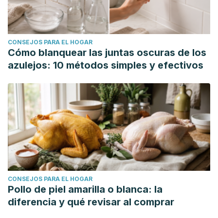
(L) Urb. on Cognitive Function in Hypothyroid Mice
Offspring.
Pharmacology and Clinical Pharmacy Research,
8
, 93-101.
https://jurnal.unpad.ac.id/pcpr/article/view/48162
CONSEJOS PARA EL HOGAR
Orhan I. E. (2012). Centella asiatica (L.) Urban: From
Cómo blanquear las juntas oscuras de los
Traditional Medicine to Modern Medicine with
azulejos: 10 métodos simples y efectivos
Neuroprotective Potential.
Evidence-Based
Complementary and Alternative Medicine,
2012
, 946259.
https://www.ncbi.nlm.nih.gov/pmc/articles/PMC3359802
Sharma, A. K., Basu, I., & Singh, S. (2018). Efficacy and
Safety of Ashwagandha Root Extract in Subclinical
Hypothyroid Patients: A Double-Blind, Randomized
Placebo-Controlled Trial.
Journal of Alternative and
Complementary Medicine
,
24
(3), 243–248.
CONSEJOS PARA EL HOGAR
https://pubmed.ncbi.nlm.nih.gov/28829155/
Pollo de piel amarilla o blanca: la
Vasas, A., Orbán-Gyapai, O., & Hohmann, J. (2015). The
diferencia y qué revisar al comprar
Genus Rumex: Review of traditional uses, phytochemistry