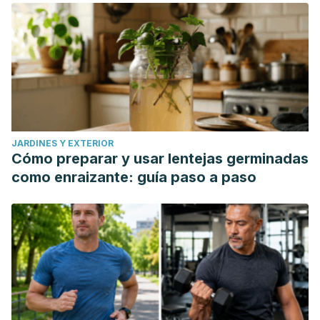
and pharmacology.
Journal of Ethnopharmacology,
175
,
198–228.
https://pubmed.ncbi.nlm.nih.gov/26384001/
JARDINES Y EXTERIOR
Cómo preparar y usar lentejas germinadas
como enraizante: guía paso a paso