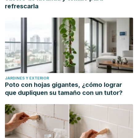
Association for the Advancement of Restorative Medicine.
refrescarla
(s. f.).
Fucus (Fucus vesiculosis)
. Consultado el 1 de mayo
de 2024.
https://restorativemedicine.org/library/monographs/bladderw
Kania-Dobrowolska, M., & Baraniak, J. (2022). Dandelion
(Taraxacum officinale L.) as a Source of Biologically Active
Compounds Supporting the Therapy of Co-Existing
Diseases in Metabolic Syndrome.
Foods (Basel,
Switzerland),
11
(18), 2858.
JARDINES Y EXTERIOR
https://www.ncbi.nlm.nih.gov/pmc/articles/PMC9498421/
Poto con hojas gigantes, ¿cómo lograr
Kamal, H. I., Patel, K., Brdak, A., Heffernan, J., & Ahmad, N.
que dupliquen su tamaño con un tutor?
(2022). Ashwagandha as a Unique Cause of Thyrotoxicosis
Presenting With Supraventricular Tachycardia.
Cureus,
14
(3), e23494.
https://pubmed.ncbi.nlm.nih.gov/35475098/
Khairinisa, Miski Aghnia & Alfaqeeh, Mohammed & Patricia,
Vinda & Aghnia, Miski. (2023). Effects of Centella Asiatica