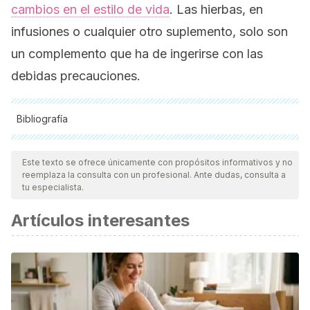
cambios en el estilo de vida
. Las hierbas, en
infusiones o cualquier otro suplemento, solo son
un complemento que ha de ingerirse con las
debidas precauciones.
Bibliografía
Todas las fuentes citadas fueron revisadas a profundidad por
nuestro equipo, para asegurar su calidad, confiabilidad,
Este texto se ofrece únicamente con propósitos informativos y no
reemplaza la consulta con un profesional. Ante dudas, consulta a
vigencia y validez.
La bibliografía de este artículo fue
tu especialista.
considerada confiable y de precisión académica o
Artículos interesantes
científica.
Alam, M. A., Quamri, M. A., & Haider, N. (2021). Efficacy and
safety of Barg-e-Sahajna (Moringa oleifera Lam.) in primary
hypothyroidism.
Drug Metabolism and Personalized
Therapy,
37
(1), 21–26.