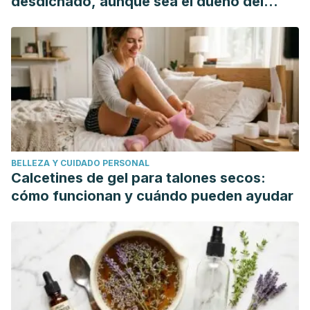
desdichado, aunque sea el dueño del
effective. Prescrire Int. 2008 Jun;17(95):121-3. PMID:
mundo"
18630390.
Hejna M, Kovanda L, Rossi L, Liu Y. Mint Oils: In Vitro Ability
to Perform Anti-Inflammatory, Antioxidant, and Antimicrobial
Activities and to Enhance Intestinal Barrier Integrity.
Antioxidants (Basel). 2021 Jun 23;10(7):1004. doi:
10.3390/antiox10071004. PMID: 34201645; PMCID:
PMC8300686.
BELLEZA Y CUIDADO PERSONAL
Londonkar RL, Poddar PV. Studies on activity of various
Calcetines de gel para talones secos:
extracts of Mentha arvensis Linn against drug induced
cómo funcionan y cuándo pueden ayudar
gastric ulcer in mammals. World J Gastrointest Oncol. 2009
Oct 15;1(1):82-8. doi: 10.4251/wjgo.v1.i1.82. PMID: 21160779;
PMCID: PMC2999094.
McKay, D. L., & Blumberg, J. B. (2006). A review of the
bioactivity and potential health benefits of peppermint tea
(Mentha piperita L.). Phytotherapy Research.