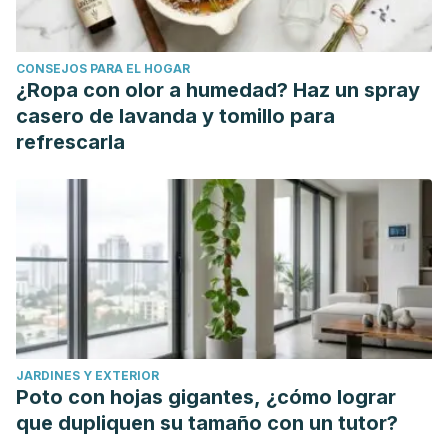
https://doi.org/10.1002/ptr.1936
Singh, R., Shushni, M. A. M., & Belkheir, A. (2015).
CONSEJOS PARA EL HOGAR
Antibacterial and antioxidant activities of Mentha piperita L.
¿Ropa con olor a humedad? Haz un spray
Arabian Journal of Chemistry.
casero de lavanda y tomillo para
https://doi.org/10.1016/j.arabjc.2011.01.019
refrescarla
de Sousa Barros, A., de Morais, S. M., Ferreira, P. A. T.,
Vieira, Í. G. P., Craveiro, A. A., dos Santos Fontenelle, R. O.,
… de Sousa, H. A. (2015). Chemical composition and
functional properties of essential oils from Mentha species.
Industrial Crops and Products.
https://doi.org/10.1016/j.indcrop.2015.07.004
JARDINES Y EXTERIOR
Poto con hojas gigantes, ¿cómo lograr
que dupliquen su tamaño con un tutor?