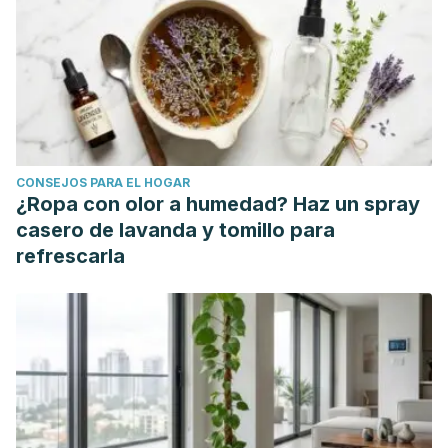
(Phaseolus vulgaris L.): An Overview.
Critical Reviews in
Food Science and Nutrition
,
54
(5), 580–592.
https://doi.org/10.1080/10408398.2011.596639
CONSEJOS PARA EL HOGAR
¿Ropa con olor a humedad? Haz un spray
casero de lavanda y tomillo para
refrescarla