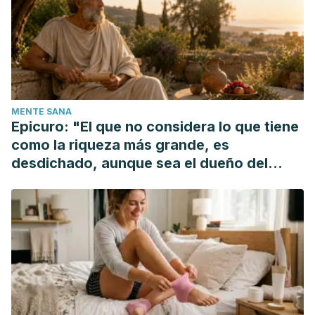
Effects
[Online] Available
at: www.healthline.com/nutrition/foods/onions
MENTE SANA
Epicuro: "El que no considera lo que tiene
como la riqueza más grande, es
desdichado, aunque sea el dueño del
mundo"