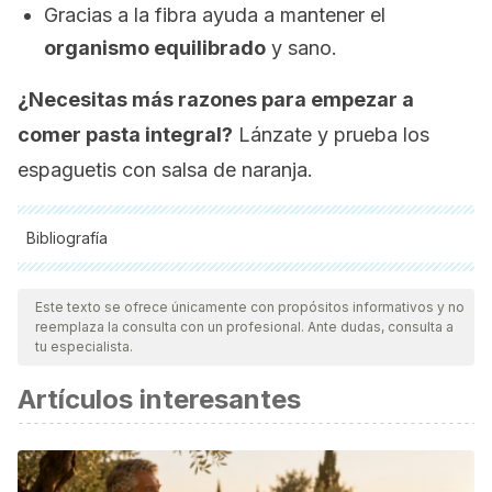
Gracias a la fibra ayuda a mantener el
organismo equilibrado
y sano.
¿Necesitas más razones para empezar a
comer pasta integral?
Lánzate y prueba los
espaguetis con salsa de naranja.
Bibliografía
Todas las fuentes citadas fueron revisadas a profundidad por
nuestro equipo, para asegurar su calidad, confiabilidad,
Este texto se ofrece únicamente con propósitos informativos y no
reemplaza la consulta con un profesional. Ante dudas, consulta a
vigencia y validez.
La bibliografía de este artículo fue
tu especialista.
considerada confiable y de precisión académica o
Artículos interesantes
científica.
Healthline.com
The Benefits of Vitamin E
[Online] Available
at: www.healthline.com/health/all-about-vitamin-e
Healthline.com
Onions 101: Nutrition Facts and Health