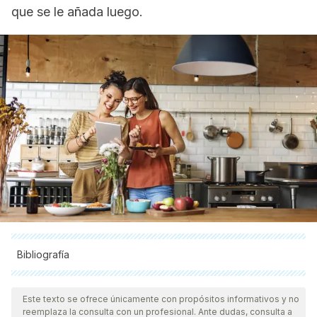
que se le añada luego.
Bibliografía
Todas las fuentes citadas fueron revisadas a profundidad por
nuestro equipo, para asegurar su calidad, confiabilidad,
Este texto se ofrece únicamente con propósitos informativos y no
reemplaza la consulta con un profesional. Ante dudas, consulta a
vigencia y validez.
La bibliografía de este artículo fue