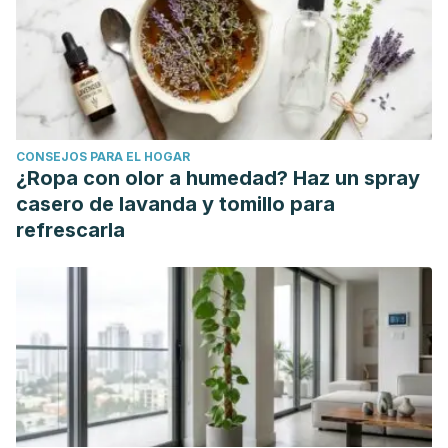
2018 Apr 26;13:757-772. doi: 10.2147/CIA.S158513. PMID:
29731617; PMCID: PMC5927356.
Ried K, Fakler P, Stocks NP. Effect of cocoa on blood
pressure. Cochrane Database Syst Rev. 2017 Apr
25;4(4):CD008893. doi: 10.1002/14651858.CD008893.pub3.
CONSEJOS PARA EL HOGAR
PMID: 28439881; PMCID: PMC6478304.
¿Ropa con olor a humedad? Haz un spray
Ranchordas MK, Rogerson D, Soltani H, Costello JT.
casero de lavanda y tomillo para
Antioxidants for preventing and reducing muscle soreness
refrescarla
after exercise. Cochrane Database Syst Rev. 2017 Dec
14;12(12):CD009789. doi:
10.1002/14651858.CD009789.pub2. PMID: 29238948;
PMCID: PMC6486214.