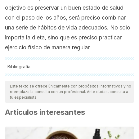
objetivo es preservar un buen estado de salud
con el paso de los años, será preciso combinar
una serie de hábitos de vida adecuados. No solo
importa la dieta, sino que es preciso practicar
ejercicio físico de manera regular.
Bibliografía
Todas las fuentes citadas fueron revisadas a profundidad por
nuestro equipo, para asegurar su calidad, confiabilidad,
Este texto se ofrece únicamente con propósitos informativos y no
reemplaza la consulta con un profesional. Ante dudas, consulta a
vigencia y validez.
La bibliografía de este artículo fue
tu especialista.
considerada confiable y de precisión académica o
Artículos interesantes
científica.
Liguori I, Russo G, Curcio F, Bulli G, Aran L, Della-Morte D,
Gargiulo G, Testa G, Cacciatore F, Bonaduce D, Abete P.
Oxidative stress, aging, and diseases. Clin Interv Aging.