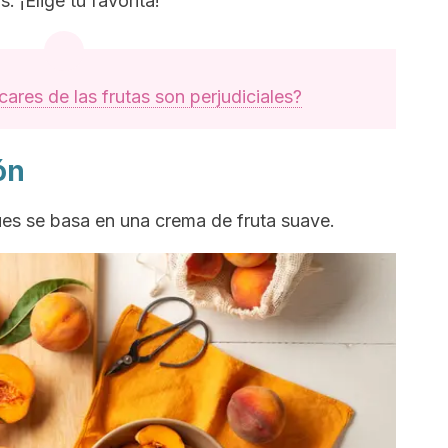
s. ¡
Elige tu favorita!
ares de las frutas son perjudiciales?
ón
pues se basa en una crema de fruta suave.