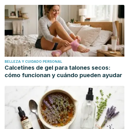
mundo"
comunitaria.
Farmacéuticos Comunitarios 2010;2(2)
Márquez Mendoza GC.
Capacidad antioxidante y
caracterización estructural de las antocianinas de los frutos
rojos de Prunus domestica L., Ficus carica L. y Vitis vinifera
L. c.v. “red globe” cultivados en Perú.
Universidad Nacional
Mayor de San Marcos. Lima, Perú. (2011)
BELLEZA Y CUIDADO PERSONAL
Calcetines de gel para talones secos:
cómo funcionan y cuándo pueden ayudar