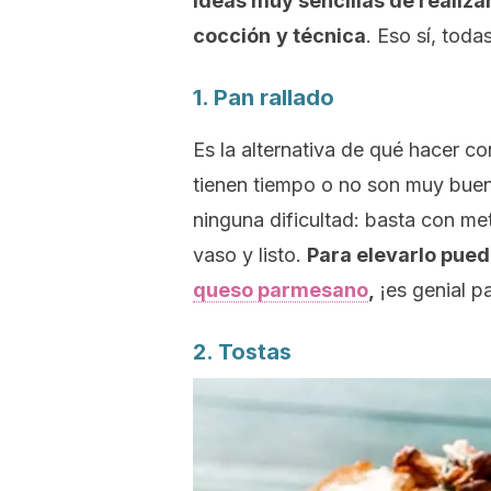
ideas muy sencillas de realiz
cocción
y técnica
. Eso sí, toda
1. Pan rallado
Es la alternativa de qué hacer c
tienen tiempo o no son muy bueno
ninguna dificultad: basta con me
vaso y listo.
Para elevarlo pued
queso parmesano
,
¡es genial p
2. Tostas