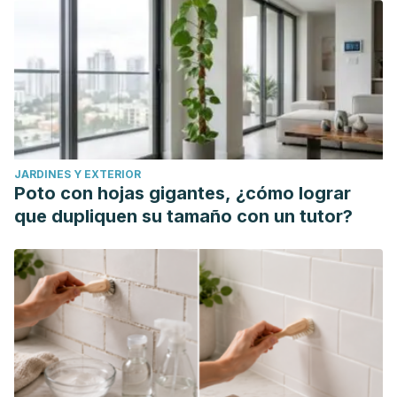
Valko M. Targeting Free Radicals in Oxidative Stress-
Related Human Diseases. Trends Pharmacol Sci. 2017
Jul;38(7):592-607. doi: 10.1016/j.tips.2017.04.005. Epub 2017
May 24. PMID: 28551354.
JARDINES Y EXTERIOR
Poto con hojas gigantes, ¿cómo lograr
que dupliquen su tamaño con un tutor?