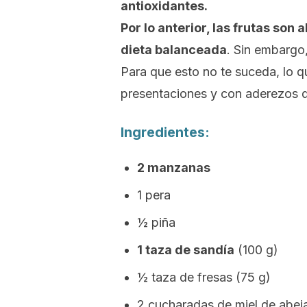
antioxidantes.
Por lo anterior, las frutas so
dieta balanceada
. Sin embargo
Para que esto no te suceda, lo q
presentaciones y con aderezos 
Ingredientes:
2 manzanas
1 pera
½ piña
1 taza de sandía
(100 g)
½ taza de fresas (75 g)
2 cucharadas de miel de abej