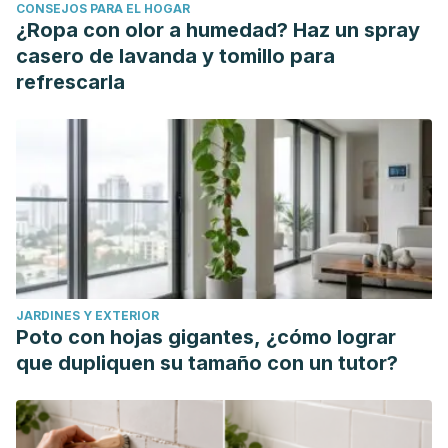
CONSEJOS PARA EL HOGAR
Services. Febrero 2020.
¿Ropa con olor a humedad? Haz un spray
Office of Dietary Supplements. Vitamina C. National
casero de lavanda y tomillo para
Institutes of Health. U.S Department of Health and Human
refrescarla
Services. Diciembre 2019.
JARDINES Y EXTERIOR
Poto con hojas gigantes, ¿cómo lograr
que dupliquen su tamaño con un tutor?