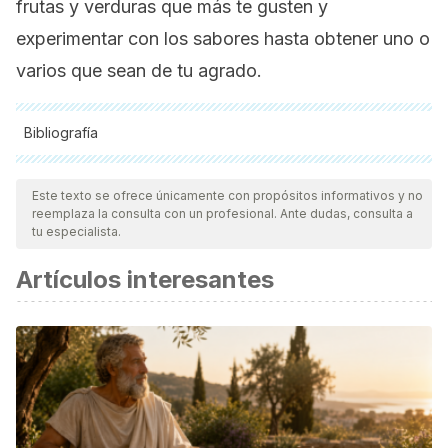
frutas y verduras que más te gusten y
experimentar con los sabores hasta obtener uno o
varios que sean de tu agrado.
Bibliografía
Todas las fuentes citadas fueron revisadas a profundidad por
nuestro equipo, para asegurar su calidad, confiabilidad,
Este texto se ofrece únicamente con propósitos informativos y no
reemplaza la consulta con un profesional. Ante dudas, consulta a
vigencia y validez.
La bibliografía de este artículo fue
tu especialista.
considerada confiable y de precisión académica o
Artículos interesantes
científica.
Fundación Española de la Nutrición. Plátano.
http://www.fen.org.es/mercadoFen/pdfs/platano.pdf
Fundación Española de la Nutrición. Lechuga.
http://www.fen.org.es/mercadoFen/pdfs/lechuga.pdf
Fundación Española de la Nutrición. Acelgas.
http://www.fen.org.es/mercadoFen/pdfs/acelga.pdf