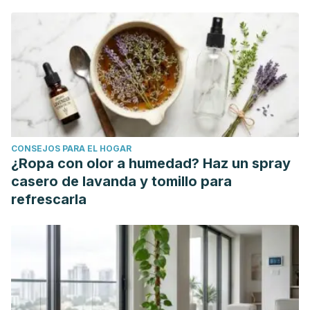
Fundación Española de la Nutrición. Melocotón.
http://www.fen.org.es/mercadoFen/pdfs/fresa.pdf
Fundación Española de la Nutrición. Zanahoria.
http://www.fen.org.es/mercadoFen/pdfs/zanahoria.pdf
Fundación Española de la Nutrición. Remolacha.
http://www.fen.org.es/mercadoFen/pdfs/remolacha.pdf
Fundación Española de la Nutrición. Miel.
CONSEJOS PARA EL HOGAR
http://fen.org.es/mercadoFen/pdfs/miel.pdf
¿Ropa con olor a humedad? Haz un spray
casero de lavanda y tomillo para
refrescarla