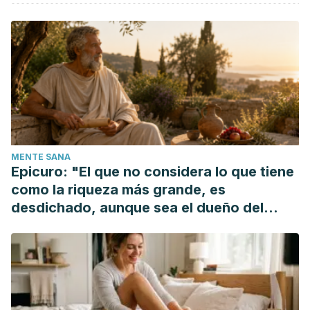
Fundación Española de Nutrición.
Kiwi.
fen.org.es/mercadoFen/pdfs/kiwi.pdf
Nutritional and health benefits associted with kiwi fruit
consumption.
scielo.isciii.es/pdf/nh/v33s4/05_original.pdf
The effect of almonds on anthropometric measurements
and lipid profile in overweight and obese females in a
weight reduction program: A randomized controlled clinical
trial.
ncbi.nlm.nih.gov/pubmed/25097630
MENTE SANA
Oduwole O, et al. Honey for acute cough in children.
Epicuro: "El que no considera lo que tiene
Cochrane Database System Review. 2014;12:CD007094.
como la riqueza más grande, es
desdichado, aunque sea el dueño del
mundo"