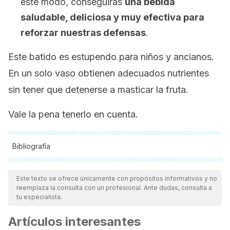
este modo, conseguirás
una bebida
saludable, deliciosa y muy efectiva para
reforzar nuestras defensas
.
Este batido es estupendo para niños y ancianos.
En un solo vaso obtienen adecuados nutrientes
sin tener que detenerse a masticar la fruta.
Vale la pena tenerlo en cuenta.
Bibliografía
Todas las fuentes citadas fueron revisadas a profundidad por
nuestro equipo, para asegurar su calidad, confiabilidad,
Este texto se ofrece únicamente con propósitos informativos y no
reemplaza la consulta con un profesional. Ante dudas, consulta a
vigencia y validez.
La bibliografía de este artículo fue
tu especialista.
considerada confiable y de precisión académica o
Artículos interesantes
científica.