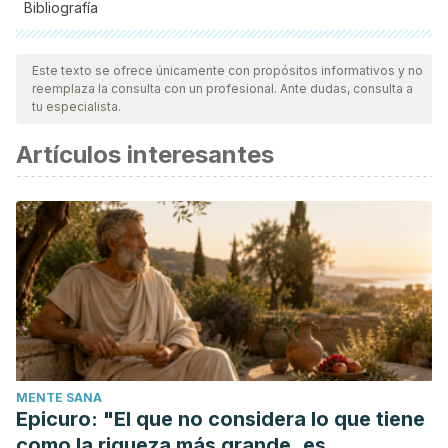
Bibliografía
Todas las fuentes citadas fueron revisadas a profundidad por
nuestro equipo, para asegurar su calidad, confiabilidad,
Este texto se ofrece únicamente con propósitos informativos y no
reemplaza la consulta con un profesional. Ante dudas, consulta a
vigencia y validez.
La bibliografía de este artículo fue
tu especialista.
considerada confiable y de precisión académica o
Artículos interesantes
científica.
Gabriela Blasco López, Francisco Javier Gómez Montaño
[Internet]. 2014.
Propiedades funcionales del plátano.
[Consultado el 15/12/2018]. Disponible
en: https://www.uv.mx/rm/num_anteriores/revmedica_vol14_nu
MENTE SANA
Epicuro: "El que no considera lo que tiene
como la riqueza más grande, es