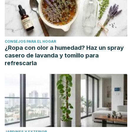
Anjos, R., Ferreira Cardoso, J., Oliveira, I., Vilela, A., &
Gonçalves, B. (2022). Red Fruits Composition and Their
Health Benefits-A Review.
Foods (Basel, Switzerland)
, 11(5),
644.
https://www.ncbi.nlm.nih.gov
Ginger Root, R. (2018).
United States Department of
CONSEJOS PARA EL HOGAR
Agriculture; (USDA).
https://fdc.nal.usda.gov
¿Ropa con olor a humedad? Haz un spray
Mc Cartney, D. M., Rattray, M., Desbrow, B., Khalesi, S., &
casero de lavanda y tomillo para
Irwin, C. (2018). Smoothies: Exploring the attitudes, beliefs
refrescarla
and behaviours of Consumers and non-Consumers.
Current
Research in Nutrition and Food Science Journal,
6(2), 425–436.
https://www.foodandnutritionjournal.org
Stoker, D. Durward, C. (s/f). Smoothies—helpful or harmful?
Utah State University.
https://extension.usu.edu/
Yogurt, Greek, plain, lowfat. (2018).
United States
Department of Agriculture; (USDA).
https://fdc.nal.usda.gov/fdc-app.html#/food-
JARDINES Y EXTERIOR