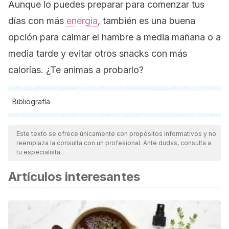
Aunque lo puedes preparar para comenzar tus
días con más
energía
, también es una buena
opción para calmar el hambre a media mañana o a
media tarde y evitar otros
snacks
con más
calorías. ¿Te animas a probarlo?
Bibliografía
Todas las fuentes citadas fueron revisadas a profundidad por
nuestro equipo, para asegurar su calidad, confiabilidad,
Este texto se ofrece únicamente con propósitos informativos y no
reemplaza la consulta con un profesional. Ante dudas, consulta a
vigencia y validez.
La bibliografía de este artículo fue
tu especialista.
considerada confiable y de precisión académica o
Artículos interesantes
científica.
Arugula, R. (2018).
United States Department of Agriculture;
(USDA).
https://fdc.nal.usda.gov
Cosme, F., Pinto, T., Aires, A., Morais, M.C., Bacelar, E.,