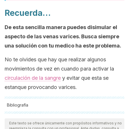
Recuerda…
De esta sencilla manera puedes disimular el
aspecto de las venas varices. Busca siempre
una solución con tu medico ha este problema.
No te olvides que hay que realizar algunos
movimientos de vez en cuando para activar la
circulación de la sangre
y evitar que esta se
estanque provocando varices.
Bibliografía
Todas las fuentes citadas fueron revisadas a profundidad por
nuestro equipo, para asegurar su calidad, confiabilidad,
Este texto se ofrece únicamente con propósitos informativos y no
reemplaza la consulta con un profesional. Ante dudas, consulta a