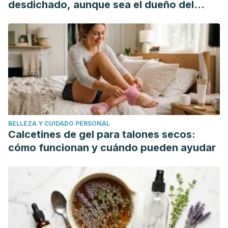
desdichado, aunque sea el dueño del
Siriphorn A, Eksakulkla S. Calf stretching and plantar fascia-
mundo"
specific stretching for plantar fasciitis: A systematic review
and meta-analysis. J Bodyw Mov Ther. 2020
Oct;24(4):222-232.
Mahendran G, Rahman LU. Ethnomedicinal, phytochemical
and pharmacological updates on Peppermint (Mentha ×
piperita L.)-A review. Phytother Res. 2020 Sep;34(9):2088-
2139.
BELLEZA Y CUIDADO PERSONAL
LiverTox: Clinical and Research Information on Drug-
Calcetines de gel para talones secos:
Induced Liver Injury [Internet]. Bethesda (MD): National
cómo funcionan y cuándo pueden ayudar
Institute of Diabetes and Digestive and Kidney Diseases;
2012-. Chamomile. [Updated 2022 May 24].
Srinivasan K. Biological Activities of Red Pepper (Capsicum
annuum) and Its Pungent Principle Capsaicin: A Review. Crit
Rev Food Sci Nutr. 2016 Jul 3;56(9):1488-500.