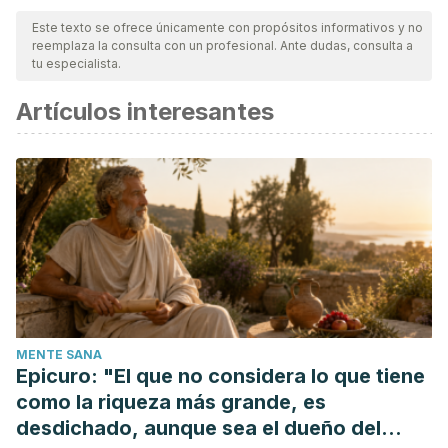
nuestro equipo, para asegurar su calidad, confiabilidad,
Este texto se ofrece únicamente con propósitos informativos y no
reemplaza la consulta con un profesional. Ante dudas, consulta a
vigencia y validez.
La bibliografía de este artículo fue
tu especialista.
considerada confiable y de precisión académica o
Artículos interesantes
científica.
Van Zuuren, E. J., & Fedorowicz, Z. (2015). Interventions for
rosacea. JAMA – Journal of the American Medical
Association.
https://doi.org/10.1001/jama.2015.15287
Crawford, G. H., Pelle, M. T., & James, W. D. (2004).
Rosacea: I. Etiology, pathogenesis, and subtype
classification. Journal of the American Academy of
Dermatology.
https://doi.org/10.1016/j.jaad.2004.03.030
Geria, A. N., Culp, B., & Scheinfeld, N. S. (2008). Rosacea: A
MENTE SANA
review. Kosmetische Medizin.
Epicuro: "El que no considera lo que tiene
https://doi.org/10.1109/TIP.2018.2799704
como la riqueza más grande, es
desdichado, aunque sea el dueño del