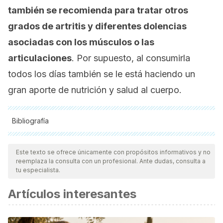
también se recomienda para tratar otros
grados de artritis y diferentes dolencias
asociadas con los músculos o las
articulaciones
. Por supuesto, al consumirla
todos los días también se le está haciendo un
gran aporte de nutrición y salud al cuerpo.
Bibliografía
Todas las fuentes citadas fueron revisadas a profundidad por
nuestro equipo, para asegurar su calidad, confiabilidad,
Este texto se ofrece únicamente con propósitos informativos y no
reemplaza la consulta con un profesional. Ante dudas, consulta a
vigencia y validez.
La bibliografía de este artículo fue
tu especialista.
considerada confiable y de precisión académica o
Artículos interesantes
científica.
Zhang, Y., Neogi, T., Chen, C., Chaisson, C., Hunter, D. J., &
Choi, H. K. (2012). Cherry consumption and decreased risk