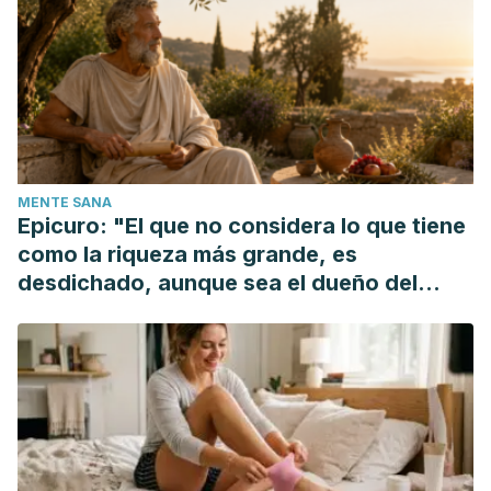
of recurrent gout attacks. Arthritis and Rheumatism.
https://doi.org/10.1002/art.34677
Ginger. (2010). In Botanical Medicine for Women’s Health.
https://doi.org/10.1111/ijfs.12940
Shanmugam, K. R., Ramakrishna, C. H., Mallikarjuna, K., &
Reddy, K. S. (2010). Protective effect of ginger against
MENTE SANA
alcohol-induced renal damage and antioxidant enzymes in
Epicuro: "El que no considera lo que tiene
male albino rats. Indian Journal of Experimental Biology.
como la riqueza más grande, es
desdichado, aunque sea el dueño del
mundo"